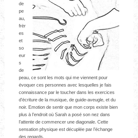
de
pe
au,
frèr
es
et
so
eur
s
de
peau, ce sont les mots qui me viennent pour
évoquer ces personnes avec lesquelles je fais
connaissance par le toucher dans les exercices
d’écriture de la musique, de guide‐aveugle, et du
noir. Emotion de sentir que mon corps existe bien
plus à l’endroit où Sarah a posé son nez dans
l’attente de commencer une diagonale. Cette
sensation physique est décuplée par l’échange
des regards.